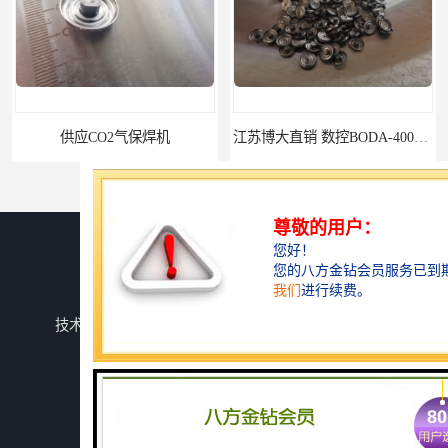
供应CO2气保焊机
江苏博大直销 数控BODA-4000型等离子切割机 数控切割机
您是第
152425
位访客
版权所有 ©2026-08-06
蜀ICP备2025147937号-1
成都焊研威尔德科技有限公司
保留所有权利.
技术支持：
八方资源网
免责声明
管理员入口
网站地图
厂家直销 成都焊研脉冲微束等离子焊机 品质保障 信誉第一
现货直销 水下数控等离子切割机 数控切割机 欢迎来电商谈