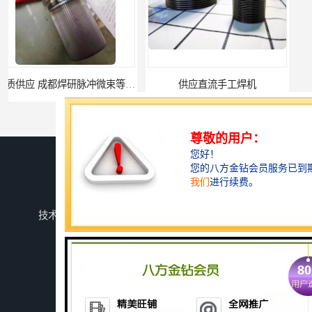
供应直流手工焊机
供应直流手工焊机
您是第
152430
位访客
版权所有 ©2026-08-06
蜀ICP备2025147937号-1
成都焊研威尔德科技有限公司
保留所有权利.
技术支持：
八方资源网
免责声明
管理员入口
网站地图
供应氩弧焊机
供应电焊机