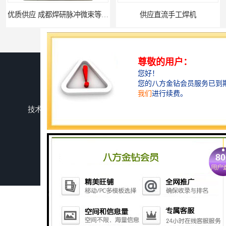
优质供应 成都焊研脉冲微束等离子焊机 品质保证 诚信服务
供应直流手工焊机
您是第
152719
位访客
版权所有 ©2026-08-09
蜀ICP备2025147937号-1
成都焊研威尔德科技有限公司
保留所有权利.
技术支持：
八方资源网
免责声明
管理员入口
网站地图
供应直流手工焊机
供应氩弧焊机