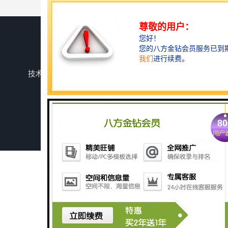
您是第
152522
位访客
版权所有 ©2026-08-07
蜀ICP备2025147937号-1
成都焊研威尔德科技有限公司
保留所有权利.
技术支持：
八方资源网
免责声明
管理员入口
网站地图
供应CO2气保焊机
江苏博大直销 数控BODA-4000型等离子切割机 数控切割机