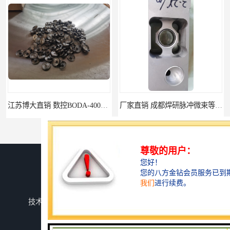
江苏博大直销 数控BODA-4000型等离子切割机 数控切割机
厂家直销 成都焊研脉冲微束等离子焊机 品质保障 信誉第一
您是第
152502
位访客
版权所有 ©2026-08-07
蜀ICP备2025147937号-1
成都焊研威尔德科技有限公司
保留所有权利.
技术支持：
八方资源网
免责声明
管理员入口
网站地图